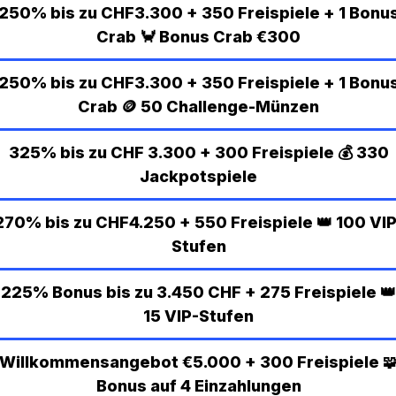
250% bis zu CHF3.300 + 350 Freispiele + 1 Bonu
Crab 🦀 Bonus Crab €300
250% bis zu CHF3.300 + 350 Freispiele + 1 Bonu
Crab 🪙 50 Challenge-Münzen
325% bis zu CHF 3.300 + 300 Freispiele 💰 330
Jackpotspiele
270% bis zu CHF4.250 + 550 Freispiele 👑 100 VIP
Stufen
225% Bonus bis zu 3.450 CHF + 275 Freispiele 👑
15 VIP-Stufen
Willkommensangebot €5.000 + 300 Freispiele 
Bonus auf 4 Einzahlungen