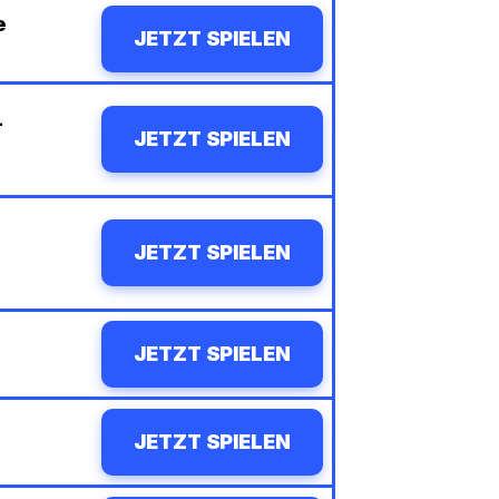
e
JETZT SPIELEN
-
JETZT SPIELEN
JETZT SPIELEN
JETZT SPIELEN
JETZT SPIELEN