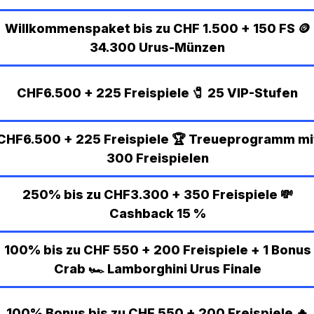
Willkommenspaket bis zu CHF 1.500 + 150 FS 🪙
34.300 Urus-Münzen
CHF6.500 + 225 Freispiele 🧷 25 VIP-Stufen
CHF6.500 + 225 Freispiele 🏆 Treueprogramm mi
300 Freispielen
250% bis zu CHF3.300 + 350 Freispiele 💸
Cashback 15 %
100% bis zu CHF 550 + 200 Freispiele + 1 Bonus
Crab 🏎 Lamborghini Urus Finale
100% Bonus bis zu CHF 550 + 200 Freispiele 🔥