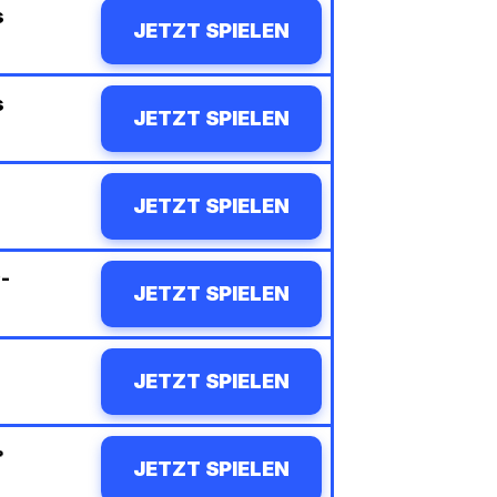
s
JETZT SPIELEN
s
JETZT SPIELEN
JETZT SPIELEN
-
JETZT SPIELEN
JETZT SPIELEN

JETZT SPIELEN