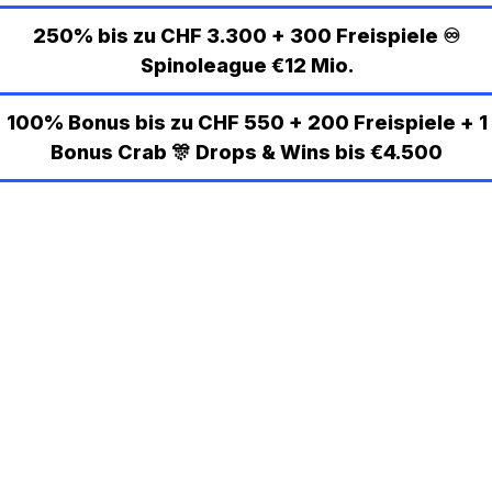
250% bis zu CHF 3.300 + 300 Freispiele ♾️
Spinoleague €12 Mio.
100% Bonus bis zu CHF 550 + 200 Freispiele + 1
Bonus Crab 🎊 Drops & Wins bis €4.500
ndest du die besten ausländischen Online-Casinos, die
 App überzeugt haben. Sie alle sind lizenziert und si
Spielerschutz.
⏰
Daten aktualisiert am:
07.08.2026