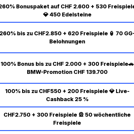
260% Bonuspaket auf CHF 2.600 + 530 Freispiel
💎 450 Edelsteine
260% bis zu CHF2.850 + 620 Freispiele 🏮 70 GG
Belohnungen
100% Bonus bis zu CHF 2.000 + 300 Freispiele🚗
BMW-Promotion CHF 139.700
100% bis zu CHF550 + 200 Freispiele 💎 Live-
Cashback 25 %
CHF2.750 + 300 Freispiele 🎡 50 wöchentliche
Freispiele