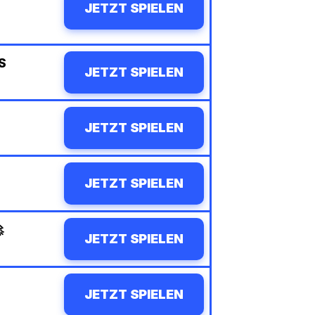
JETZT SPIELEN
S
JETZT SPIELEN
JETZT SPIELEN
JETZT SPIELEN

JETZT SPIELEN
JETZT SPIELEN